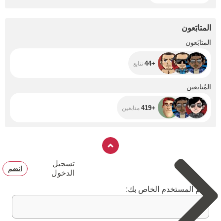
المتابَعون
+44
المتابَعون
+44
تتابع
+419
المُتابعين
+419
متابعين
تسجيل
انضم
الدخول
اسم المستخدم الخاص بك: