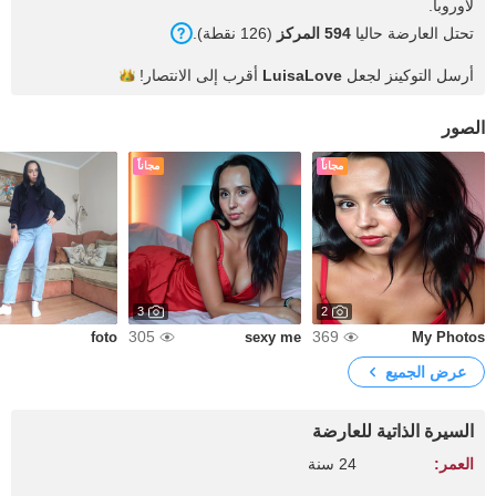
لأوروبا.
تحتل العارضة حاليا
594 المركز
(126 نقطة).
أرسل التوكينز لجعل
LuisaLove
أقرب إلى
الانتصار!
الصور
مجاناً
مجاناً
3
2
305
369
foto
sexy me
My Photos
عرض الجميع
السيرة الذاتية للعارضة
العمر:
24 سنة