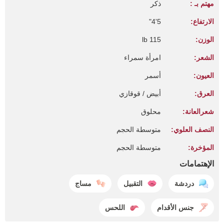
مهتم بـ :
ذكر
الارتفاع:
5'4"
الوزن:
115 lb
الشعر:
امرأة سمراء
العيون:
أسمر
العرق:
أبيض / قوقازي
شعرالعانة:
محلوق
النصف العلوي:
متوسطة الحجم
المؤخرة:
متوسطة الحجم
الإهتمامات
دردشة
التقبيل
مساج
جنس الأقدام
اللحس