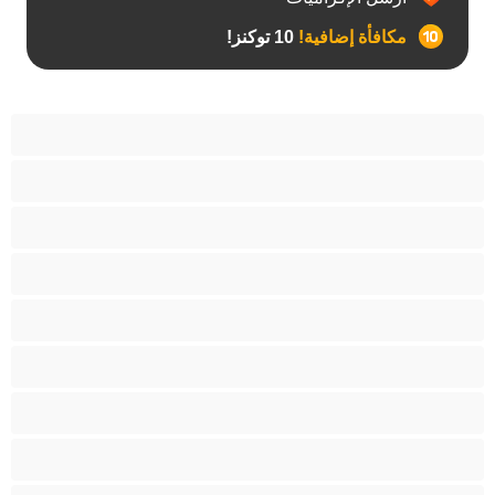
مكافأة إضافية!
10 توكنز!
آسيوي
أفضل عارضات الدردشة الخاصة
اطلاق السوائل
الأدوات
الجدة
الجنس العبودي
الصبايا
اللاتينيات