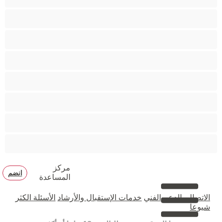
متوسطة الثديين
مدخنات
مفتولة العضلات
ممتلئات الجسم
ممثلة أفلام إباحية
ناضج
هنود
مركز
انضم
المساعدة
الاتصال بالدعم الفني
خدمات الإستقبال والأرشاد
الأسئلة الكثر
شيوعا